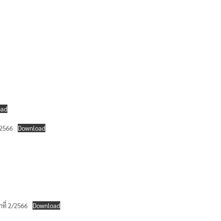
oad
 2566
Download
าที่ 2/2566
Download