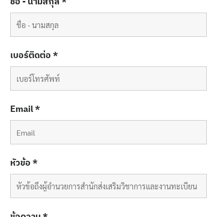
ชื่อ - นามสกุล
*
คู่มือหลักสูตร
บุคลากรสำนักส่งเสริมวิชาการและงานทะเบียน
เบอร์ติดต่อ
*
ประกาศจาก อว. และคุรุสภา
ประกาศจาก อว. และคุรุสภา
ปรัชญา วิสัยทัศน์ พันธกิจ
Email
*
ระบบและสิ่งอำนวยความสะดวก สนับสนุนการศึกษา
Search
รายงานจำนวนนักศึกษาต่างชาติ
for:
หัวข้อ
*
รายงานจำนวนนักศึกษาบกพร่อง
รายงานจำนวนนักศึกษาปกติ
ข้อความ
*