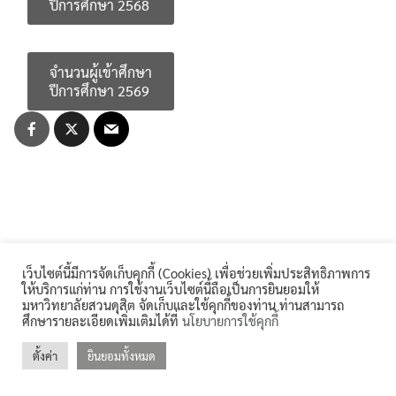
ปีการศึกษา 2568
for:
คลังหน่วยกิต (Credit Bank)
คู่มือหลักสูตร
จำนวนผู้เข้าศึกษา
ปีการศึกษา 2569
บุคลากรสำนักส่งเสริมวิชาการและงานทะเบียน
ประกาศจาก อว. และคุรุสภา
ประกาศจาก อว. และคุรุสภา
ปรัชญา วิสัยทัศน์ พันธกิจ
เว็บไซต์นี้มีการจัดเก็บคุกกี้ (Cookies) เพื่อช่วยเพิ่มประสิทธิภาพการ
ระบบและสิ่งอำนวยความสะดวก สนับสนุนการศึกษา
ให้บริการแก่ท่าน การใช้งานเว็บไซต์นี้ถือเป็นการยินยอมให้
มหาวิทยาลัยสวนดุสิต จัดเก็บและใช้คุกกี้ของท่าน ท่านสามารถ
ศึกษารายละเอียดเพิ่มเติมได้ที่
นโยบายการใช้คุกกี้
รายงานจำนวนนักศึกษาต่างชาติ
ตั้งค่า
ยินยอมทั้งหมด
©2026 REGIS.DUSIT.AC.TH. ALL RIGHTS RESERVED.
รายงานจำนวนนักศึกษาบกพร่อง