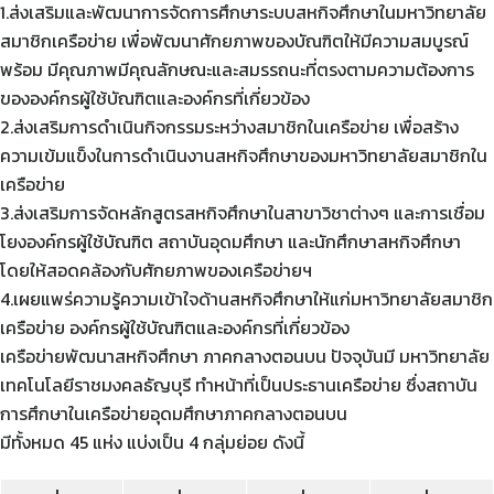
1.ส่งเสริมและพัฒนาการจัดการศึกษาระบบสหกิจศึกษาในมหาวิทยาลัย
คู่มือหลักสูตร
สมาชิกเครือข่าย เพื่อพัฒนาศักยภาพของบัณฑิตให้มีความสมบูรณ์
พร้อม มีคุณภาพมีคุณลักษณะและสมรรถนะที่ตรงตามความต้องการ
บุคลากรสำนักส่งเสริมวิชาการและงานทะเบียน
ขององค์กรผู้ใช้บัณฑิตและองค์กรที่เกี่ยวข้อง
2.ส่งเสริมการดำเนินกิจกรรมระหว่างสมาชิกในเครือข่าย เพื่อสร้าง
ประกาศจาก อว. และคุรุสภา
ความเข้มแข็งในการดำเนินงานสหกิจศึกษาของมหาวิทยาลัยสมาชิกใน
เครือข่าย
ประกาศจาก อว. และคุรุสภา
3.ส่งเสริมการจัดหลักสูตรสหกิจศึกษาในสาขาวิชาต่างๆ และการเชื่อม
โยงองค์กรผู้ใช้บัณฑิต สถาบันอุดมศึกษา และนักศึกษาสหกิจศึกษา
ปรัชญา วิสัยทัศน์ พันธกิจ
โดยให้สอดคล้องกับศักยภาพของเครือข่ายฯ
4.เผยแพร่ความรู้ความเข้าใจด้านสหกิจศึกษาให้แก่มหาวิทยาลัยสมาชิก
ระบบและสิ่งอำนวยความสะดวก สนับสนุนการศึกษา
เครือข่าย องค์กรผู้ใช้บัณฑิตและองค์กรที่เกี่ยวข้อง
รายงานจำนวนนักศึกษาต่างชาติ
เครือข่ายพัฒนาสหกิจศึกษา ภาคกลางตอนบน ปัจจุบันมี มหาวิทยาลัย
เทคโนโลยีราชมงคลธัญบุรี ทำหน้าที่เป็นประธานเครือข่าย ซึ่งสถาบัน
รายงานจำนวนนักศึกษาบกพร่อง
การศึกษาในเครือข่ายอุดมศึกษาภาคกลางตอนบน
มีทั้งหมด 45 แห่ง แบ่งเป็น 4 กลุ่มย่อย ดังนี้
รายงานจำนวนนักศึกษาปกติ