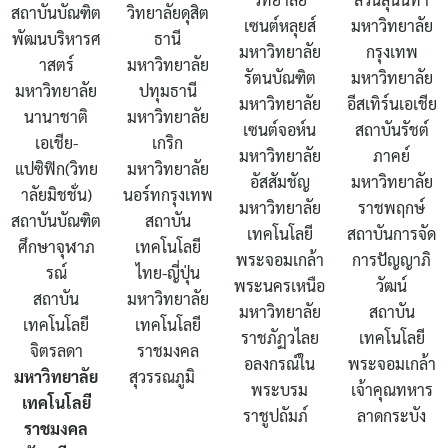
หมวดรายวิชาศึกษาทั่วไป
สถาบันบัณฑิต
วิทยาลัยดุสิต
เซนต์หลุยส์
มหาวิทยาลัย
พัฒนบริหารศ
ธานี
มหาวิทยาลัย
กรุงเทพ
หลักสูตร
าสตร์
มหาวิทยาลัย
รัตนบัณฑิต
มหาวิทยาลัย
มหาวิทยาลัย
ปทุมธานี
มหาวิทยาลัย
อีสเทิร์นเอเชีย
เกี่ยวกับงานประกันคุณภาพ
นานาชาติ
มหาวิทยาลัย
เซนต์จอห์น
สถาบันรัชต์
เอเชีย-
เกริก
มหาวิทยาลัย
ภาคย์
เบอร์โทรศัพท์หน่วยงาน
แปซิฟิก(วิทย
มหาวิทยาลัย
อัสสัมชัญ
มหาวิทยาลัย
าลัยมิชชั่น)
นอร์ทกรุงเทพ
เอกสารประกอบการสอน
มหาวิทยาลัย
ราชพฤกษ์
สถาบันบัณฑิต
สถาบัน
เทคโนโลยี
สถาบันการจัด
ศึกษาจุฬาภ
เทคโนโลยี
แนวปฏิบัติการคุ้มครองข้อมูลส่วนบุคคล (PDPA)
พระจอมเกล้า
การปัญญาภิ
รณ์
ไทย-ญี่ปุ่น
พระนครเหนือ
วัฒน์
สถาบัน
มหาวิทยาลัย
แบบฟอร์มสำหรับนักศึกษา
มหาวิทยาลัย
สถาบัน
เทคโนโลยี
เทคโนโลยี
ราชภัฏวไลย
เทคโนโลยี
จิตรลดา
ราชมงคล
แบบฟอร์มสำหรับอาจารย์ / เจ้าหน้าที่
อลงกรณ์ใน
พระจอมเกล้า
มหาวิทยาลัย
สุวรรณภูมิ
พระบรม
เจ้าคุณทหาร
เทคโนโลยี
โครงสร้างหลักสูตร
ราชูปถัมภ์
ลาดกระบัง
ราชมงคล