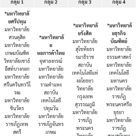
กลุ่ม
1
กลุ่ม
2
กลุ่ม
3
กลุ่ม
4
รายงานจำนวนนักศึกษาลูกคนแรก
*มหาวิทยาลั
รายงานจำนวนผู้สำเร็จการศึกษา
ยศรีปทุม
*มหาวิทยาลั
*มหาวิทยาลั
มหาวิทยาลัย
Search
ยรังสิต
ยธุรกิจ
รายชื่อผู้สำเร็จการศึกษา
สวนดุสิต
*มหาวิทยาลั
for:
มหาวิทยาลัย
บัณฑิตย์
มหาวิทยาลัย
ย
สุโขทัยธร
มหาวิทยาลัย
รายวิชาเลือกเสรี
เกษมบัณฑิต
หอการค้าไทย
รมาธิราช
ธรรมศาสตร์
วิทยาลัยเซาธ์
จุฬาลงกรณ์
สถาบัน
มหาวิทยาลัย
สรุปองค์ความรู้กิจกรรมสนับสนุนด้านวิชาการ
อีสท์บางกอก
มหาวิทยาลัย
เทคโนโลยีแห่
เทคโนโลยี
มหาวิทยาลัย
มหาวิทยาลัย
สหกิจศึกษาฯ (CWIE)
งอโยธยา
มหานคร
ศรีนครินทรวิโ
รามคำแหง
วิทยาลัย
มหาวิทยาลัย
รฒ
สถาบัน
สายตรงผู้อำนวยการ
กรุงเทพ
ราชภัฏ
มหาวิทยาลัย
เทคโนโลยี
สุวรรณภูมิ
พระนครศรีอ
ชินวัตร
ปทุมวัน
สาระน่ารู้สำหรับนักศึกษา
มหาวิทยาลัย
ยุธยา
มหาวิทยาลัย
มหาวิทยาลัย
ราชภัฏ
มหาวิทยาลัย
ราชภัฎเทพ
ราชภัฏจันทร
สาระน่ารู้สำหรับบุคลากรทั้งหมด
พระนคร
ราชภัฏ
สตรี
เกษม
วิทยาลัย
สวนสุนันทา