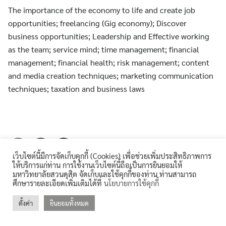
for:
The importance of the economy to life and create job
คลังหน่วยกิต (Credit Bank)
opportunities; freelancing (Gig economy); Discover
business opportunities; Leadership and Effective working
คู่มือหลักสูตร
as the team; service mind; time management; financial
management; financial health; risk management; content
บุคลากรสำนักส่งเสริมวิชาการและงานทะเบียน
and media creation techniques; marketing communication
ประกาศจาก อว. และคุรุสภา
techniques; taxation and business laws
ประกาศจาก อว. และคุรุสภา
ปรัชญา วิสัยทัศน์ พันธกิจ
เว็บไซต์นี้มีการจัดเก็บคุกกี้ (Cookies) เพื่อช่วยเพิ่มประสิทธิภาพการ
ระบบและสิ่งอำนวยความสะดวก สนับสนุนการศึกษา
ให้บริการแก่ท่าน การใช้งานเว็บไซต์นี้ถือเป็นการยินยอมให้
มหาวิทยาลัยสวนดุสิต จัดเก็บและใช้คุกกี้ของท่าน ท่านสามารถ
ศึกษารายละเอียดเพิ่มเติมได้ที่
นโยบายการใช้คุกกี้
รายงานจำนวนนักศึกษาต่างชาติ
ตั้งค่า
ยินยอมทั้งหมด
©2026 REGIS.DUSIT.AC.TH. ALL RIGHTS RESERVED.
รายงานจำนวนนักศึกษาบกพร่อง