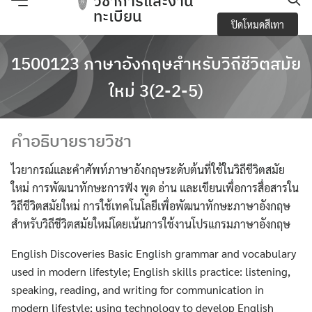
วิชาการและงาน
Skip
ทะเบียน
ปิดโหมดสีเทา
to
content
e-Service
1500123 ภาษาอังกฤษสำหรับวิถีชีวิตสมัย
Regulations you should know and academic
ใหม่ 3(2-2-5)
activities
คำอธิบายรายวิชา
การจัดการความปลอดภัย อาชีวอนามัยและสภาพ
แวดล้อมในการทำงาน
ไวยากรณ์และคำศัพท์ภาษาอังกฤษระดับต้นที่ใช้ในวิถีชีวิตสมัย
ใหม่ การพัฒนาทักษะการฟัง พูด อ่าน และเขียนเพื่อการสื่อสารใน
การเปิดเผยข้อมูลสาธารณะ (OIT)
วิถีชีวิตสมัยใหม่ การใช้เทคโนโลยีเพื่อพัฒนาทักษะภาษาอังกฤษ
สำหรับวิถีชีวิตสมัยใหม่โดยเน้นการใช้งานโปรแกรมภาษาอังกฤษ
กิจกรรมวิชาการ
English Discoveries Basic English grammar and vocabulary
ข้อบังคับ ประกาศ
used in modern lifestyle; English skills practice: listening,
speaking, reading, and writing for communication in
ข้อมูลจำนวนนักศึกษา
modern lifestyle; using technology to develop English
Search