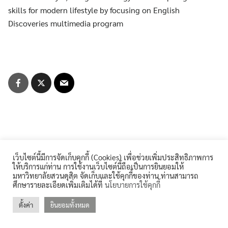
for:
skills for modern lifestyle by focusing on English
คลังหน่วยกิต (Credit Bank)
Discoveries multimedia program
คู่มือหลักสูตร
บุคลากรสำนักส่งเสริมวิชาการและงานทะเบียน
ประกาศจาก อว. และคุรุสภา
ประกาศจาก อว. และคุรุสภา
ปรัชญา วิสัยทัศน์ พันธกิจ
เว็บไซต์นี้มีการจัดเก็บคุกกี้ (Cookies) เพื่อช่วยเพิ่มประสิทธิภาพการ
ระบบและสิ่งอำนวยความสะดวก สนับสนุนการศึกษา
ให้บริการแก่ท่าน การใช้งานเว็บไซต์นี้ถือเป็นการยินยอมให้
มหาวิทยาลัยสวนดุสิต จัดเก็บและใช้คุกกี้ของท่าน ท่านสามารถ
ศึกษารายละเอียดเพิ่มเติมได้ที่
นโยบายการใช้คุกกี้
รายงานจำนวนนักศึกษาต่างชาติ
ตั้งค่า
ยินยอมทั้งหมด
©2026 REGIS.DUSIT.AC.TH. ALL RIGHTS RESERVED.
รายงานจำนวนนักศึกษาบกพร่อง