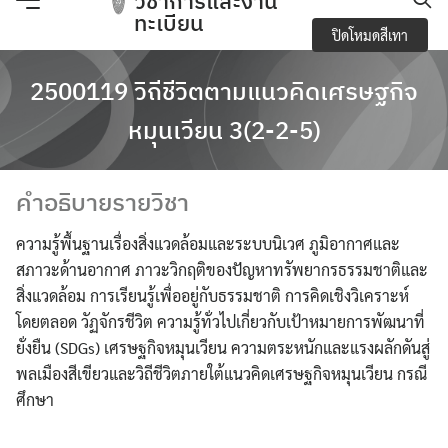
วิชาการและงาน
Skip
ทะเบียน
ปิดโหมดสีเทา
to
content
e-Service
2500119 วิถีชีวิตตามแนวคิดเศรษฐกิจ
Regulations you should know and academic
หมุนเวียน 3(2-2-5)
activities
คำอธิบายรายวิชา
การจัดการความปลอดภัย อาชีวอนามัยและสภาพ
แวดล้อมในการทำงาน
ความรู้พื้นฐานเรื่องสิ่งแวดล้อมและระบบนิเวศ ภูมิอากาศและ
สภาวะด้านอากาศ ภาวะวิกฤติของปัญหาทรัพยากรธรรมชาติและ
การเปิดเผยข้อมูลสาธารณะ (OIT)
สิ่งแวดล้อม การเรียนรู้เพื่ออยู่กับธรรมชาติ การคิดเชิงวิเคราะห์
โดยตลอด วัฏจักรชีวิต ความรู้ทั่วไปเกี่ยวกับเป้าหมายการพัฒนาที่
กิจกรรมวิชาการ
ยั่งยืน (SDGs) เศรษฐกิจหมุนเวียน ความตระหนักและแรงผลักดันสู่
พลเมืองสีเขียวและวิถีชีวิตภายใต้แนวคิดเศรษฐกิจหมุนเวียน กรณี
ข้อบังคับ ประกาศ
ศึกษา
ข้อมูลจำนวนนักศึกษา
Search