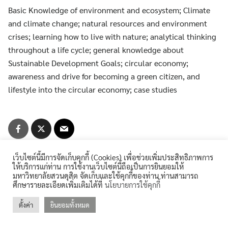
for:
Basic Knowledge of environment and ecosystem; Climate
คลังหน่วยกิต (Credit Bank)
and climate change; natural resources and environment
crises; learning how to live with nature; analytical thinking
คู่มือหลักสูตร
throughout a life cycle; general knowledge about
Sustainable Development Goals; circular economy;
บุคลากรสำนักส่งเสริมวิชาการและงานทะเบียน
awareness and drive for becoming a green citizen, and
ประกาศจาก อว. และคุรุสภา
lifestyle into the circular economy; case studies
ประกาศจาก อว. และคุรุสภา
ปรัชญา วิสัยทัศน์ พันธกิจ
เว็บไซต์นี้มีการจัดเก็บคุกกี้ (Cookies) เพื่อช่วยเพิ่มประสิทธิภาพการ
ระบบและสิ่งอำนวยความสะดวก สนับสนุนการศึกษา
ให้บริการแก่ท่าน การใช้งานเว็บไซต์นี้ถือเป็นการยินยอมให้
มหาวิทยาลัยสวนดุสิต จัดเก็บและใช้คุกกี้ของท่าน ท่านสามารถ
ศึกษารายละเอียดเพิ่มเติมได้ที่
นโยบายการใช้คุกกี้
รายงานจำนวนนักศึกษาต่างชาติ
ตั้งค่า
ยินยอมทั้งหมด
©2026 REGIS.DUSIT.AC.TH. ALL RIGHTS RESERVED.
รายงานจำนวนนักศึกษาบกพร่อง