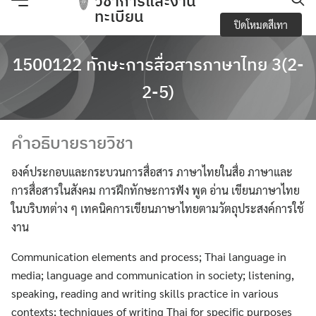
วิชาการและงาน
Skip
ทะเบียน
ปิดโหมดสีเทา
to
content
e-Service
1500122 ทักษะการสื่อสารภาษาไทย 3(2-
Regulations you should know and academic
2-5)
activities
คำอธิบายรายวิชา
การจัดการความปลอดภัย อาชีวอนามัยและสภาพ
แวดล้อมในการทำงาน
องค์ประกอบและกระบวนการสื่อสาร ภาษาไทยในสื่อ ภาษาและ
การสื่อสารในสังคม การฝึกทักษะการฟัง พูด อ่าน เขียนภาษาไทย
การเปิดเผยข้อมูลสาธารณะ (OIT)
ในบริบทต่าง ๆ เทคนิคการเขียนภาษาไทยตามวัตถุประสงค์การใช้
งาน
กิจกรรมวิชาการ
Communication elements and process; Thai language in
ข้อบังคับ ประกาศ
media; language and communication in society; listening,
speaking, reading and writing skills practice in various
ข้อมูลจำนวนนักศึกษา
contexts; techniques of writing Thai for specific purposes
Search