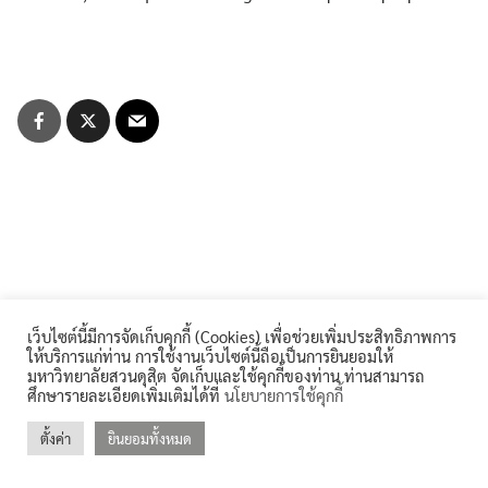
for:
คลังหน่วยกิต (Credit Bank)
คู่มือหลักสูตร
บุคลากรสำนักส่งเสริมวิชาการและงานทะเบียน
ประกาศจาก อว. และคุรุสภา
ประกาศจาก อว. และคุรุสภา
ปรัชญา วิสัยทัศน์ พันธกิจ
เว็บไซต์นี้มีการจัดเก็บคุกกี้ (Cookies) เพื่อช่วยเพิ่มประสิทธิภาพการ
ระบบและสิ่งอำนวยความสะดวก สนับสนุนการศึกษา
ให้บริการแก่ท่าน การใช้งานเว็บไซต์นี้ถือเป็นการยินยอมให้
มหาวิทยาลัยสวนดุสิต จัดเก็บและใช้คุกกี้ของท่าน ท่านสามารถ
ศึกษารายละเอียดเพิ่มเติมได้ที่
นโยบายการใช้คุกกี้
รายงานจำนวนนักศึกษาต่างชาติ
ตั้งค่า
ยินยอมทั้งหมด
©2026 REGIS.DUSIT.AC.TH. ALL RIGHTS RESERVED.
รายงานจำนวนนักศึกษาบกพร่อง