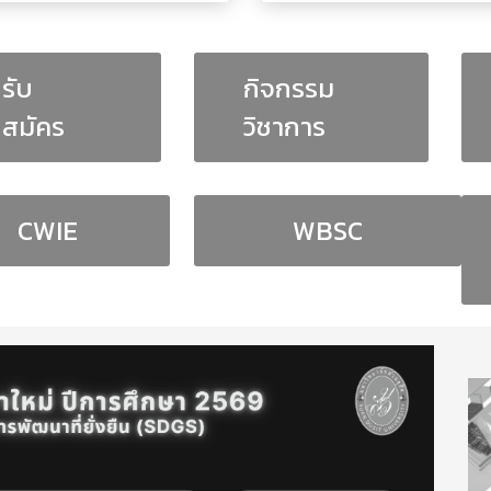
รับ
กิจกรรม
สมัคร
วิชาการ
CWIE
WBSC
PDPA)