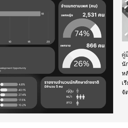
์ผู้สอน อาจารย์พิเศษ อาจารย์ที่ปรึกษา
คู
นั
หล
เร
จั