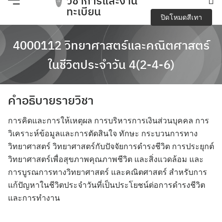
วิชาการและงาน
Skip
ทะเบียน
ปิดโหมดสีเทา
to
content
e-Service
4000112 วิทยาศาสตร์และคณิตศาสตร์
Regulations you should know and academic
ในชีวิตประจำวัน 4(2-4-6)
activities
คำอธิบายรายวิชา
การจัดการความปลอดภัย อาชีวอนามัยและสภาพ
แวดล้อมในการทำงาน
การคิดและการให้เหตุผล การบริหารการเงินส่วนบุคคล การ
วิเคราะห์ข้อมูลและการตัดสินใจ ทักษะ กระบวนการทาง
การเปิดเผยข้อมูลสาธารณะ (OIT)
วิทยาศาสตร์ วิทยาศาสตร์กับปัจจัยการดำรงชีวิต การประยุกต์
วิทยาศาสตร์เพื่อสุขภาพคุณภาพชีวิต และสิ่งแวดล้อม และ
กิจกรรมวิชาการ
การบูรณการทางวิทยาศาสตร์ และคณิตศาสตร์ สำหรับการ
แก้ปัญหาในชีวิตประจำวันที่เป็นประโยชน์ต่อการดำรงชีวิต
ข้อบังคับ ประกาศ
และการทำงาน
ข้อมูลจำนวนนักศึกษา
Search