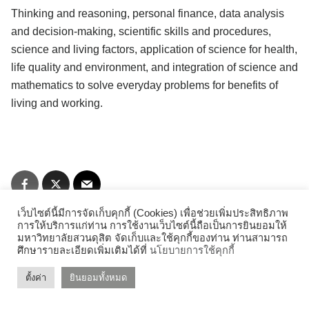
for:
Thinking and reasoning, personal finance, data analysis
คลังหน่วยกิต (Credit Bank)
and decision-making, scientific skills and procedures,
science and living factors, application of science for health,
คู่มือหลักสูตร
life quality and environment, and integration of science and
บุคลากรสำนักส่งเสริมวิชาการและงานทะเบียน
mathematics to solve everyday problems for benefits of
living and working.
ประกาศจาก อว. และคุรุสภา
ประกาศจาก อว. และคุรุสภา
ปรัชญา วิสัยทัศน์ พันธกิจ
เว็บไซต์นี้มีการจัดเก็บคุกกี้ (Cookies) เพื่อช่วยเพิ่มประสิทธิภาพ
ระบบและสิ่งอำนวยความสะดวก สนับสนุนการศึกษา
การให้บริการแก่ท่าน การใช้งานเว็บไซต์นี้ถือเป็นการยินยอมให้
มหาวิทยาลัยสวนดุสิต จัดเก็บและใช้คุกกี้ของท่าน ท่านสามารถ
ศึกษารายละเอียดเพิ่มเติมได้ที่
นโยบายการใช้คุกกี้
รายงานจำนวนนักศึกษาต่างชาติ
ตั้งค่า
ยินยอมทั้งหมด
©2026 REGIS.DUSIT.AC.TH. ALL RIGHTS RESERVED.
รายงานจำนวนนักศึกษาบกพร่อง