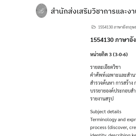
Skip
สำนักส่งเสริมวิชาการและงา
to
content
e-Service
1554130 ภาษาอังกฤษส
Regulations you should know and acade
1554130 ภาษาอัง
การจัดการความปลอดภัย อาชีวอนามัยแล
หน่วยกิต 3 (3-0-6)
การเปิดเผยข้อมูลสาธารณะ (OIT)
กิจกรรมวิชาการ
รายละเอียดวิชา
คำศัพท์เฉพาะและสำนวน
ข้อบังคับ ประกาศ
สำรวจค้นหา การสร้าง 
ข้อมูลจำนวนนักศึกษา
บรรยายองค์ประกอบสำคั
รายงานสรุป
คลังหน่วยกิต (Credit Bank)
Subject details
คู่มือหลักสูตร
Terminology and expre
บุคลากรสำนักส่งเสริมวิชาการและงานทะเบ
process (discover, cr
identity, describing k