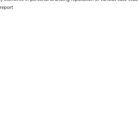
report
Search
for:
ารศึกษา
าร