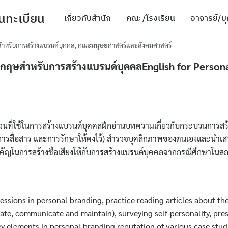
นทะเบียน
เกี่ยวกับสำนัก
คณะ/โรงเรียน
อาจารย์/บ
ำหรับการสร้างแบรนด์บุคคล
,
คณะมนุษยศาสตร์และสังคมศาสตร์
mic activities
กฤษสำหรับการสร้างแบรนด์บุคคลEnglish for Person
ะสภาพแวดล้อมในการทำงาน
ที่ใช้ในการสร้างแบรนด์บุคคลฝึกอ่านบทความเกี่ยวกับกระบวนการสร
การสื่อสาร และการรักษาให้คงไว้) สำรวจบุคลิกภาพของตนเองและนำเ
ญในการสร้างชื่อเสียงให้กับการสร้างแบรนด์บุคคลจากกรณีศึกษาในสถ
ssions in personal branding, practice reading articles about th
ียน
eate, communicate and maintain), surveying self-personality, pre
ey elements in personal branding reputation of various case studi