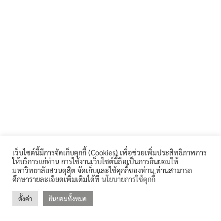
for:
คลังหน่วยกิต (Credit Bank)
คู่มือหลักสูตร
บุคลากรสำนักส่งเสริมวิชาการและงานทะเบียน
ประกาศจาก อว. และคุรุสภา
ประกาศจาก อว. และคุรุสภา
ปรัชญา วิสัยทัศน์ พันธกิจ
เว็บไซต์นี้มีการจัดเก็บคุกกี้ (Cookies) เพื่อช่วยเพิ่มประสิทธิภาพการ
ระบบและสิ่งอำนวยความสะดวก สนับสนุนการศึกษา
ให้บริการแก่ท่าน การใช้งานเว็บไซต์นี้ถือเป็นการยินยอมให้
มหาวิทยาลัยสวนดุสิต จัดเก็บและใช้คุกกี้ของท่าน ท่านสามารถ
ศึกษารายละเอียดเพิ่มเติมได้ที่
นโยบายการใช้คุกกี้
รายงานจำนวนนักศึกษาต่างชาติ
ตั้งค่า
ยินยอมทั้งหมด
©2026 REGIS.DUSIT.AC.TH. ALL RIGHTS RESERVED.
รายงานจำนวนนักศึกษาบกพร่อง