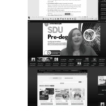
สหกิจศึกษาฯ (CWIE)
สายตรงผู้อำนวยการ
สาระน่ารู้สำหรับนักศึกษา
สาระน่ารู้สำหรับบุคลากรทั้งหมด
หมวดรายวิชาศึกษาทั่วไป
หลักสูตร
เกี่ยวกับงานประกันคุณภาพ
เบอร์โทรศัพท์หน่วยงาน
เอกสารประกอบการสอน
แนวปฏิบัติการคุ้มครองข้อมูลส่วนบุคคล (
แบบฟอร์มสำหรับนักศึกษา
แบบฟอร์มสำหรับอาจารย์ / เจ้าหน้าที่