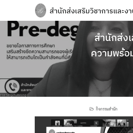
Skip
สำนักส่งเสริมวิชาการและงา
to
content
e-Service
Regulations you should know and acade
สำนักส่งเ
การจัดการความปลอดภัย อาชีวอนามัยแล
ความพร้อ
การเปิดเผยข้อมูลสาธารณะ (OIT)
กิจกรรมวิชาการ
ข้อบังคับ ประกาศ
ข้อมูลจำนวนนักศึกษา
คลังหน่วยกิต (Credit Bank)
กิจกรรมสำนัก
คู่มือหลักสูตร
บุคลากรสำนักส่งเสริมวิชาการและงานทะเบ