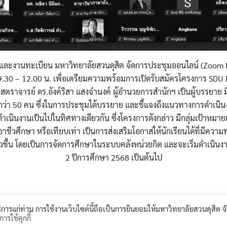
รและงานทะเบียน มหาวิทยาลัยสวนดุสิต จัดการประชุมออนไลน์ (Zoom Mee
.30 – 12.00 น. เพื่อเตรียมความพร้อมการเปิดรับสมัครโครงการ SDU P
สตราจารย์ ดร.อังค์ริสา แสงจำนงค์ ผู้อำนวยการสำนักฯ เป็นผู้บรรยาย มีผ
่า 50 คน ซึ่งในการประชุมได้บรรยาย และชี้แจงถึงแนวทางการดำเนิ
ดำเนินงานเป็นไปในทิศทางเดียวกัน ซึ่งโครงการดังกล่าว มีกลุ่มเป้าหมาย
ีวศึกษา หรือเทียบเท่า เป็นการส่งเสริมโอกาสให้นักเรียนได้ที่มีควา
็วขึ้น โดยเป็นการจัดการศึกษาในระบบคลังหน่วยกิต และจะเริ่มดำเนินงา
2 ปีการศึกษา 2568 เป็นต้นไป
©2026 REGIS.DUSIT.AC.TH. ALL RIGHTS RESERVED.
้บริการแก่ท่าน การใช้งานเว็บไซต์นี้ถือเป็นการยินยอมให้มหาวิทยาลัยสวนดุสิต จ
ารใช้คุกกี้