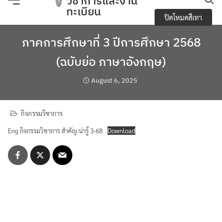
วิชาการและงาน
Skip
ทะเบียน
ปิดโหมดสีเทา
to
content
e-Service
ภาคการศึกษาที่ 3 ปีการศึกษา 2568
(ฉบับย่อ ภาษาอังกฤษ)
Regulations you should know and academic
activities
August 6, 2025
การจัดการความปลอดภัย อาชีวอนามัยและสภาพ
แวดล้อมในการทำงาน
กิจกรรมวิชาการ
Eng กิจกรรมวิชาการ สำคัญ.น่ารู้ 3-68
Download
การเปิดเผยข้อมูลสาธารณะ (OIT)
กิจกรรมวิชาการ
ข้อบังคับ ประกาศ
ข้อมูลจำนวนนักศึกษา
Search