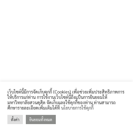
for:
คลังหน่วยกิต (Credit Bank)
คู่มือหลักสูตร
บุคลากรสำนักส่งเสริมวิชาการและงานทะเบียน
ประกาศจาก อว. และคุรุสภา
ประกาศจาก อว. และคุรุสภา
ปรัชญา วิสัยทัศน์ พันธกิจ
เว็บไซต์นี้มีการจัดเก็บคุกกี้ (Cookies) เพื่อช่วยเพิ่มประสิทธิภาพการ
ระบบและสิ่งอำนวยความสะดวก สนับสนุนการศึกษา
ให้บริการแก่ท่าน การใช้งานเว็บไซต์นี้ถือเป็นการยินยอมให้
มหาวิทยาลัยสวนดุสิต จัดเก็บและใช้คุกกี้ของท่าน ท่านสามารถ
ศึกษารายละเอียดเพิ่มเติมได้ที่
นโยบายการใช้คุกกี้
รายงานจำนวนนักศึกษาต่างชาติ
ตั้งค่า
ยินยอมทั้งหมด
©2026 REGIS.DUSIT.AC.TH. ALL RIGHTS RESERVED.
รายงานจำนวนนักศึกษาบกพร่อง