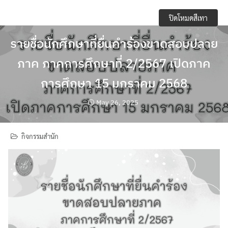
Skip
e-Service
ปิดโหมดสีเทา
to
content
Regulations you should know and academic
รายชื่อนักศึกษาที่ยื่นคำร้องขาดสอบปลาย
activities
ภาค ภาคการศึกษาที่ 2/2567 เปิดภาค
การจัดการความปลอดภัย อาชีวอนามัยและสภาพ
การศึกษา 15 มกราคม 2568
แวดล้อมในการทำงาน
May 26, 2025
การเปิดเผยข้อมูลสาธารณะ (OIT)
กิจกรรมสำนัก
กิจกรรมวิชาการ
ข้อบังคับ ประกาศ
ข้อมูลจำนวนนักศึกษา
คลังหน่วยกิต (Credit Bank)