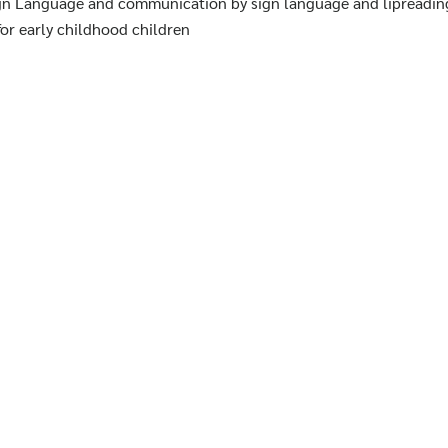
gn Language and communication by sign language and lipreading
or early childhood children
Search
for:
ารศึกษา
าร