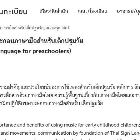
นทะเบียน
เกี่ยวกับสำนัก
คณะ/โรงเรียน
อาจารย์/บ
าษามือสำหรับเด็กปฐมวัย
,
คณะครุศาสตร์
mic activities
ะกอบภาษามือสำหรับเด็กปฐมวัย
ะสภาพแวดล้อมในการทำงาน
anguage for preschoolers
)
วามสำคัญและประโยชน์ของการใช้เพลงสำหรับเด็กปฐมวัย หลักการ ลัก
การสื่อสารด้วยภาษามือไทย ความรู้พื้นฐานเกี่ยวกับ ภาษามือไทยและกา
ฝึกปฏิบัติเพลงประกอบภาษามือสำหรับ เด็กปฐมวัย
ortance and benefits of using music for early childhood children; 
ียน
s and movements; communication by foundation of Thai Sign Lan