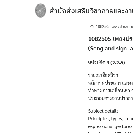
Skip
สำนักส่งเสริมวิชาการและงา
to
content
e-Service
1082505 เพลงประกอบภ
Regulations you should know and acade
1082505 เพลงปร
การจัดการความปลอดภัย อาชีวอนามัยแล
(
Song and sign l
การเปิดเผยข้อมูลสาธารณะ (OIT)
หน่วยกิต 3 (2-2-5)
กิจกรรมวิชาการ
รายละเอียดวิชา
ข้อบังคับ ประกาศ
หลักการ ประเภท และค
ข้อมูลจำนวนนักศึกษา
ท่าทาง การเคลื่อนไหว 
ประกอบการอ่านปากการ
คลังหน่วยกิต (Credit Bank)
คู่มือหลักสูตร
Subject details
Principles, types, imp
บุคลากรสำนักส่งเสริมวิชาการและงานทะเบ
expressions, gesture